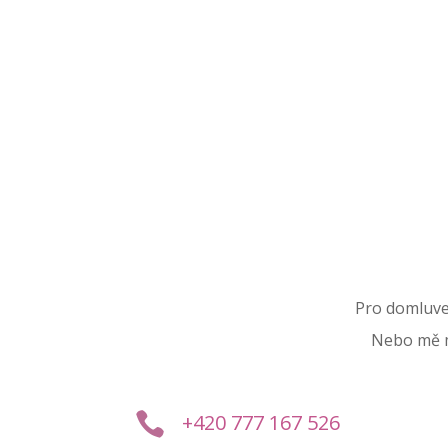
Pro domluve
Nebo mě m

+420 777 167 526