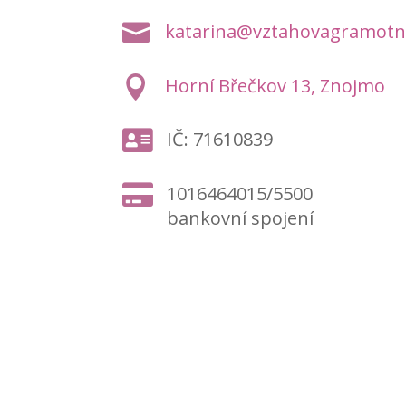

katarina@vztahovagramotn

Horní Břečkov 13, Znojmo

IČ: 71610839

1016464015/5500
bankovní spojení