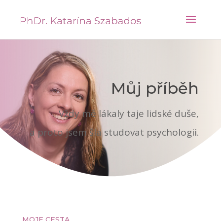
Můj příběh
Vždy mě lákaly taje lidské duše,
a proto jsem šla studovat psychologii.
MOJE CESTA