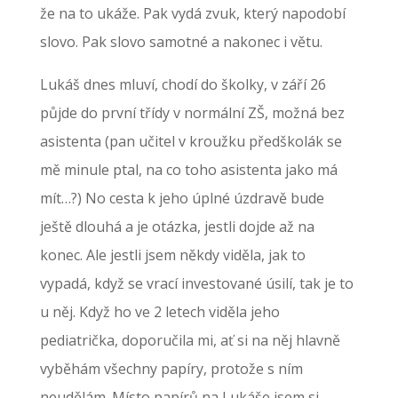
že na to ukáže. Pak vydá zvuk, který napodobí
slovo. Pak slovo samotné a nakonec i větu.
Lukáš dnes mluví, chodí do školky, v září 26
půjde do první třídy v normální ZŠ, možná bez
asistenta (pan učitel v kroužku předškolák se
mě minule ptal, na co toho asistenta jako má
mít…?) No cesta k jeho úplné úzdravě bude
ještě dlouhá a je otázka, jestli dojde až na
konec. Ale jestli jsem někdy viděla, jak to
vypadá, když se vrací investované úsilí, tak je to
u něj. Když ho ve 2 letech viděla jeho
pediatrička, doporučila mi, ať si na něj hlavně
vyběhám všechny papíry, protože s ním
neudělám. Místo papírů na Lukáše jsem si