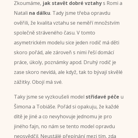
Zkoumáme,
jak stavět dobré vztahy
s Romi a
Natali
na dálku
. Tady jsme třeba opravdu
ověřili, že kvalita vztahu se neměří množstvím
společně stráveného času. V tomto
asymetrickém modelu sice jeden rodič má děti
skoro pořád, ale zároveň s nimi řeší domácí
práce, úkoly, poznámky apod. Druhý rodič je
zase skoro nevídá, ale když, tak to bývají skvělé
zážitky. Obojí má své.
Taky jsme se vyzkoušeli model
střídavé péče
u
Šimona a Tobiáše. Pořád si opakuju, že každé
dítě je jiné a co nevyhovuje jednomu je pro
jiného fajn, no nám se tento model opravdu
neosvědčil. Neustálé přepínání mezi tím, zda