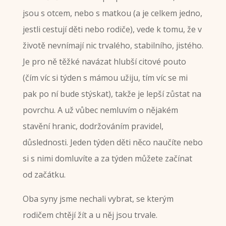
jsou s otcem, nebo s matkou (a je celkem jedno,
jestli cestují děti nebo rodiče), vede k tomu, že v
životě nevnímají nic trvalého, stabilního, jistého.
Je pro ně těžké navázat hlubší citové pouto
(čím víc si týden s mámou užiju, tím víc se mi
pak po ní bude stýskat), takže je lepší zůstat na
povrchu. A už vůbec nemluvím o nějakém
stavění hranic, dodržováním pravidel,
důslednosti. Jeden týden děti něco naučíte nebo
si s nimi domluvíte a za týden můžete začínat
od začátku.
Oba syny jsme nechali vybrat, se kterým
rodičem chtějí žít a u něj jsou trvale.