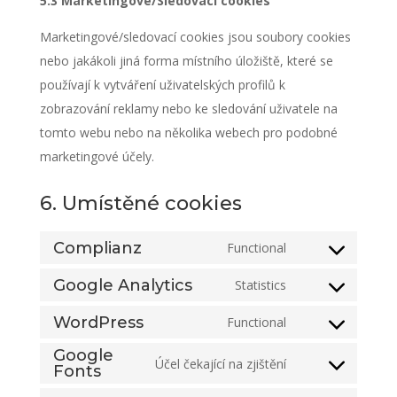
5.3 Marketingové/Sledovací cookies
Marketingové/sledovací cookies jsou soubory cookies
nebo jakákoli jiná forma místního úložiště, které se
používají k vytváření uživatelských profilů k
zobrazování reklamy nebo ke sledování uživatele na
tomto webu nebo na několika webech pro podobné
marketingové účely.
6. Umístěné cookies
Complianz
Functional
Consent
to
Google Analytics
Statistics
Consent
service
to
WordPress
Functional
complianz
Consent
service
Google
to
Účel čekající na zjištění
google-
Fonts
Consent
service
analytics