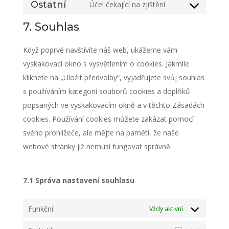
to
Ostatní
Účel čekající na zjištění
wordpress
Consent
service
to
7. Souhlas
google-
service
fonts
Když poprvé navštívíte náš web, ukážeme vám
ostatní
vyskakovací okno s vysvětlením o cookies. Jakmile
kliknete na „Uložit předvolby“, vyjadřujete svůj souhlas
s používáním kategorií souborů cookies a doplňků
popsaných ve vyskakovacím okně a v těchto Zásadách
cookies. Používání cookies můžete zakázat pomocí
svého prohlížeče, ale mějte na paměti, že naše
webové stránky již nemusí fungovat správně.
7.1 Správa nastavení souhlasu
Funkční
Vždy aktivní