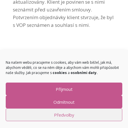
aktualizovány. Klient je povinen se s nimi
seznámit před uzavřením smlouvy.
Potvrzením objednávky klient stvrzuje, že byl
s VOP seznámen a souhlasí s nimi.
|
|
|
Více o mně
Moje filozofie
Reference
V
Na našem webu pracujeme s cookies, aby vám web běžel, jak má,
abychom věděli, co se na něm děje a abychom vám mohli přizpůsobit
|
|
médiích
Ceník
Obchodní podmínky
naše služby. Jak pracujeme s
cookies
a
osobními daty
.
|
Kontakty
Příjmout
©2025 PhDr. Katarína Szabados (Filasová) | Life coaching a
Odmítnout
praktická filozofie.
Jak pracujeme s
cookies
a
osobními daty
Předvolby
Vytvořeno ve spolupráci s
Interteam.cz